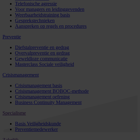
Telefonische agressie
Voor managers en leidinggevenden
Weerbaarheidstraining basis
Gesprekstechnieken
Aanspreken op regels en procedures
Preventie
Diefstalpreventie en gedrag
Overvalpreventie en gedrag
Geweldloze communicatie
Masterclass Sociale veiligheid
Crisismanagement
Crisismanagement basis
Crisismanagement BOBOC-methode
Crisismanagement oefening
Business Continuity Management
Specialisme
Basis Veiligheidskunde
Preventiemedewerker
Zakelijk