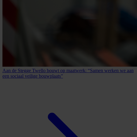
Aan de Stegge Twello bouwt op maatwerk: “Samen werken we aan
een sociaal veilige bouwplaats”