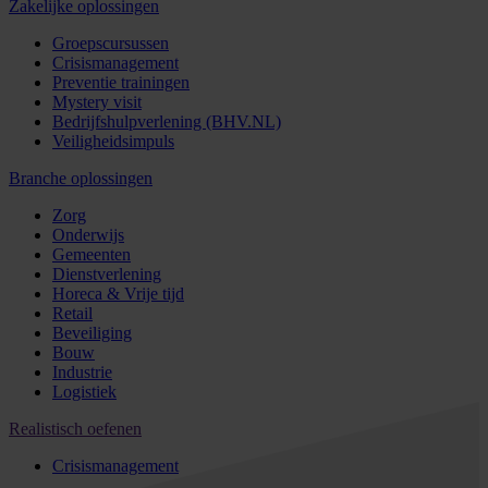
Zakelijke oplossingen
Groepscursussen
Crisismanagement
Preventie trainingen
Mystery visit
Bedrijfshulpverlening (BHV.NL)
Veiligheidsimpuls
Branche oplossingen
Zorg
Onderwijs
Gemeenten
Dienstverlening
Horeca & Vrije tijd
Retail
Beveiliging
Bouw
Industrie
Logistiek
Realistisch oefenen
Crisismanagement